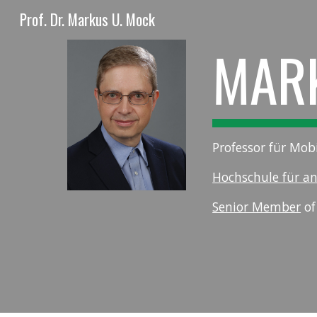
Prof. Dr. Markus U. Mock
Sk
MAR
Professor für Mob
Hochschule für a
Senior Member
of