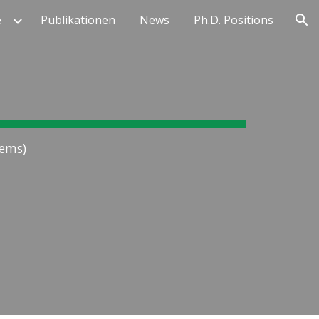
e
Publikationen
News
Ph.D. Positions
ion
tems)