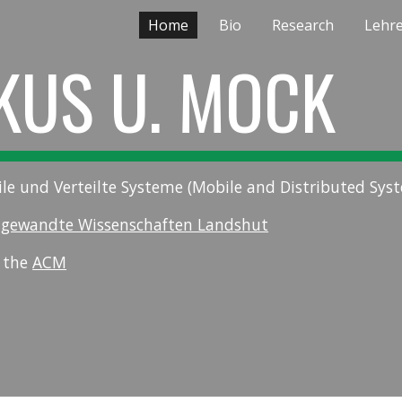
Home
Bio
Research
Lehr
ip to main content
Skip to navigat
KUS U. MOCK
ile und Verteilte Systeme (Mobile and Distributed Sys
ngewandte Wissenschaften Landshut
 the
ACM